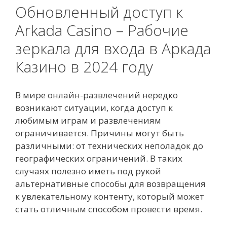
Обновленный доступ к
Arkada Casino – Рабочие
зеркала для входа в Аркада
Казино в 2024 году
В мире онлайн-развлечений нередко
возникают ситуации, когда доступ к
любимым играм и развлечениям
ограничивается. Причины могут быть
различными: от технических неполадок до
географических ограничений. В таких
случаях полезно иметь под рукой
альтернативные способы для возвращения
к увлекательному контенту, который может
стать отличным способом провести время.