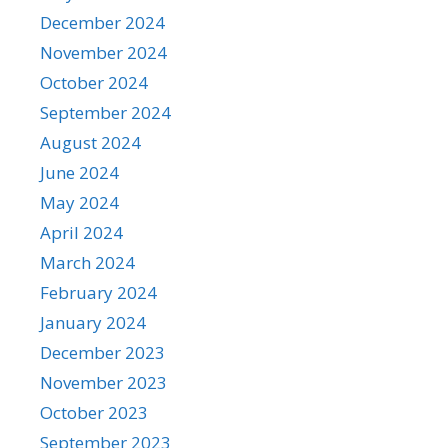
December 2024
November 2024
October 2024
September 2024
August 2024
June 2024
May 2024
April 2024
March 2024
February 2024
January 2024
December 2023
November 2023
October 2023
September 2023