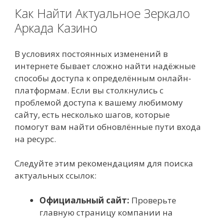
Как Найти Актуальное Зеркало
Аркада Казино
В условиях постоянных изменений в
интернете бывает сложно найти надёжные
способы доступа к определённым онлайн-
платформам. Если вы столкнулись с
проблемой доступа к вашему любимому
сайту, есть несколько шагов, которые
помогут вам найти обновлённые пути входа
на ресурс.
Следуйте этим рекомендациям для поиска
актуальных ссылок:
Официальный сайт:
Проверьте
главную страницу компании на