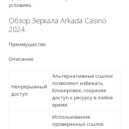
условиях.
Обзор Зеркала Arkada Casino
2024
Преимущество
Описание
Альтернативные ссылки
позволяют избежать
Непрерывный
блокировок, сохраняя
доступ
доступ к ресурсу в любое
время.
Использование
проверенных ссылок