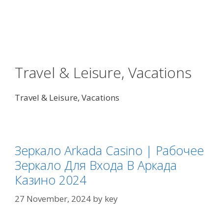
Travel & Leisure, Vacations
Travel & Leisure, Vacations
Зеркало Arkada Casino | Рабочее
Зеркало Для Входа В Аркада
Казино 2024
27 November, 2024
by
key