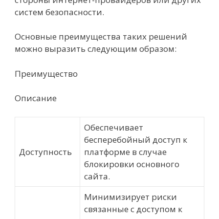
систем безопасности.
Основные преимущества таких решений
можно выразить следующим образом:
Преимущество
Описание
Обеспечивает
бесперебойный доступ к
Доступность
платформе в случае
блокировки основного
сайта.
Минимизирует риски
связанные с доступом к