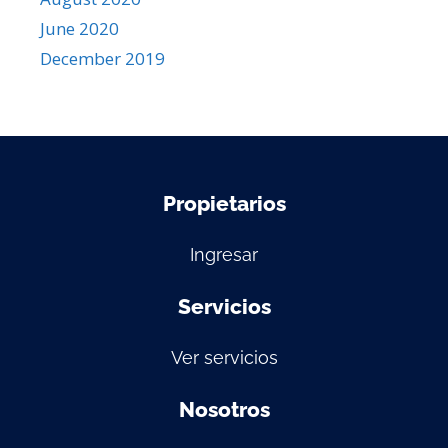
June 2020
December 2019
Propietarios
Ingresar
Servicios
Ver servicios
Nosotros