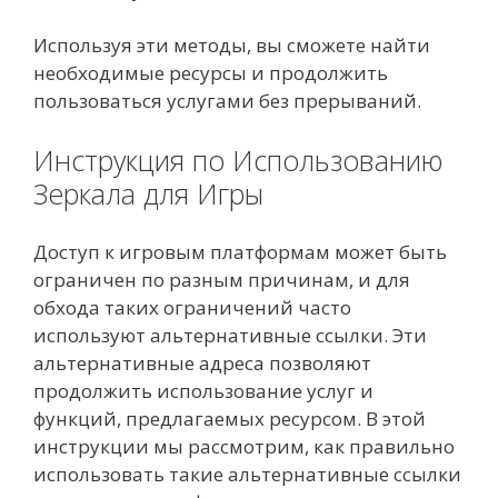
Используя эти методы, вы сможете найти
необходимые ресурсы и продолжить
пользоваться услугами без прерываний.
Инструкция по Использованию
Зеркала для Игры
Доступ к игровым платформам может быть
ограничен по разным причинам, и для
обхода таких ограничений часто
используют альтернативные ссылки. Эти
альтернативные адреса позволяют
продолжить использование услуг и
функций, предлагаемых ресурсом. В этой
инструкции мы рассмотрим, как правильно
использовать такие альтернативные ссылки