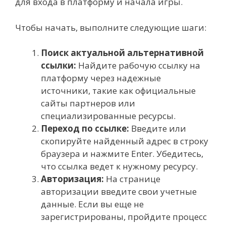
для входа в платформу и начала игры.
Чтобы начать, выполните следующие шаги:
Поиск актуальной альтернативной
ссылки:
Найдите рабочую ссылку на
платформу через надежные
источники, такие как официальные
сайты партнеров или
специализированные ресурсы.
Переход по ссылке:
Введите или
скопируйте найденный адрес в строку
браузера и нажмите Enter. Убедитесь,
что ссылка ведет к нужному ресурсу.
Авторизация:
На странице
авторизации введите свои учетные
данные. Если вы еще не
зарегистрированы, пройдите процесс