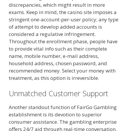
discrepancies, which might result in more
exams. Keep in mind, the casino site imposes a
stringent one-account-per-user policy; any type
of attempt to develop added accounts is
considered a regulative infringement.
Throughout the enrollment phase, people have
to provide vital info such as their complete
name, mobile number, e-mail address,
household address, chosen password, and
recommended money. Select your money with
treatment, as this option is irreversible.
Unmatched Customer Support
Another standout function of FairGo Gambling
establishment is its devotion to superior
consumer assistance. The gambling enterprise
offers 24/7 aid through real-time conversation,