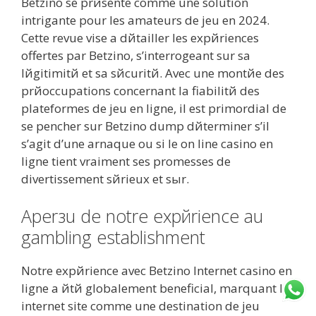
Betzino se prйsente comme une solution
intrigante pour les amateurs de jeu en 2024.
Cette revue vise а dйtailler les expйriences
offertes par Betzino, s’interrogeant sur sa
lйgitimitй et sa sйcuritй. Avec une montйe des
prйoccupations concernant la fiabilitй des
plateformes de jeu en ligne, il est primordial de
se pencher sur Betzino dump dйterminer s’il
s’agit d’une arnaque ou si le on line casino en
ligne tient vraiment ses promesses de
divertissement sйrieux et sыr.
Aperзu de notre expйrience au
gambling establishment
Notre expйrience avec Betzino Internet casino en
ligne a йtй globalement beneficial, marquant le
internet site comme une destination de jeu