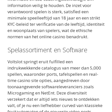
information veilig te houden. De inzet voor
verantwoord spelen is sterk, satisfied een
minimale speelleeftijd van 18 jaar en een strikt
KYC-beleid ter verificatie van de leeftijd, identiteit
en woonplaats van spelers, wat de ethische
normen van het online casino benadrukt.
Spelassortiment en Software
Voltslot springt eruit fulfilled een
indrukwekkende catalogus van meer dan 5,000
spellen, waaronder ports, tafelspellen en real-
time casino site opties, aangedreven door
toonaangevende softwareleveranciers zoals
Microgaming en NetEnt. Deze diversiteit
verzekert dat er altijd iets nieuws te ontdekken
valt, of je nu een liefhebber curved van klassieke
fruitautomaten of de nieuwste video ports.