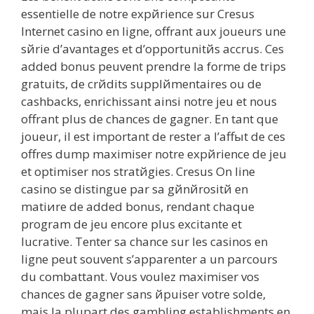
essentielle de notre expйrience sur Cresus
Internet casino en ligne, offrant aux joueurs une
sйrie d’avantages et d’opportunitйs accrus. Ces
added bonus peuvent prendre la forme de trips
gratuits, de crйdits supplйmentaires ou de
cashbacks, enrichissant ainsi notre jeu et nous
offrant plus de chances de gagner. En tant que
joueur, il est important de rester а l’affыt de ces
offres dump maximiser notre expйrience de jeu
et optimiser nos stratйgies. Cresus On line
casino se distingue par sa gйnйrositй en
matiиre de added bonus, rendant chaque
program de jeu encore plus excitante et
lucrative. Tenter sa chance sur les casinos en
ligne peut souvent s’apparenter а un parcours
du combattant. Vous voulez maximiser vos
chances de gagner sans йpuiser votre solde,
mais la plupart des gambling establishments en