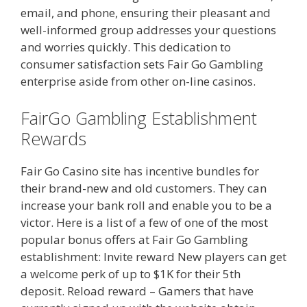
email, and phone, ensuring their pleasant and
well-informed group addresses your questions
and worries quickly. This dedication to
consumer satisfaction sets Fair Go Gambling
enterprise aside from other on-line casinos.
FairGo Gambling Establishment
Rewards
Fair Go Casino site has incentive bundles for
their brand-new and old customers. They can
increase your bank roll and enable you to be a
victor. Here is a list of a few of one of the most
popular bonus offers at Fair Go Gambling
establishment: Invite reward New players can get
a welcome perk of up to $1K for their 5th
deposit. Reload reward – Gamers that have