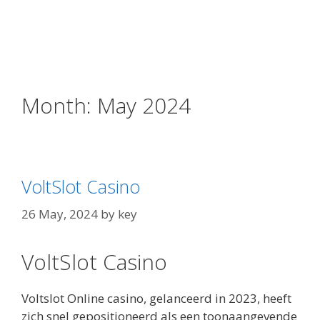
Month:
May 2024
VoltSlot Casino
26 May, 2024
by
key
VoltSlot Casino
Voltslot Online casino, gelanceerd in 2023, heeft
zich snel gepositioneerd als een toonaangevende