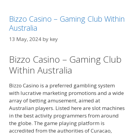
Bizzo Casino – Gaming Club Within
Australia
13 May, 2024
by
key
Bizzo Casino – Gaming Club
Within Australia
Bizzo Casino is a preferred gambling system
with lucrative marketing promotions and a wide
array of betting amusement, aimed at
Australian players. Listed here are slot machines
in the best activity programmers from around
the globe. The game playing platform is
accredited from the authorities of Curacao,