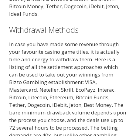
Bitcoin Money, Tether, Dogecoin, iDebit, Jeton,
Ideal Funds.
Withdrawal Methods
In case you have made some revenue through
your favourite casino game titles, it is actually
time and energy to withdraw them. Here is a
listing of all the settlement approaches which
can be used to take out your winnings from
Bizzo Gambling establishment: VISA,
Mastercard, Neteller, Skrill, EcoPayz, Interac,
Bitcoin, Litecoin, Ethereum, Bitcoin Funds,
Tether, Dogecoin, iDebit, Jeton, Best Money. The
bare minimum drawback volume depends upon
the process you choose, and the deals use up to
72 several hours to be processed. The betting
demands are 40x, but unlike other gambling