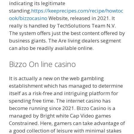
indicating its legitimate
standing.
https://keeprecipes.com/recipe/howtoc
ook/bizzocasino
Website, released in 2021. It
really is handled by TechSolutions Team N.V.
The system offers just the best content offered by
business giants. The Are living dealers segment
can also be readily available online.
Bizzo On line casino
It is actually a new on the web gambling
establishment which has managed to determine
itself as a risk-free and intriguing platform for
spending free time. The internet casino has
become running since 2021. Bizzo Casino is a
managed by Bright white Cap Video games
Constrained. Here, gamers can take advantage of
a good collection of leisure with minimal stakes