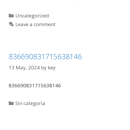
Uncategorized
Leave a comment
836690831715638146
13 May, 2024
by
key
836690831715638146
Sin categoría